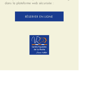
dans la plateforme web sécurisée :
RÉSERVER EN LIGNE
CENTRE ÉQUESTRE DE LA ROCHE
La Roche
42680 Saint Marcellin en Forez
04 77 52 97 48
infocequestredelaroche@orange.fr
Ouvert du Lundi au Samedi de 9h à 19h
ENVOYEZ UN MESSAGE