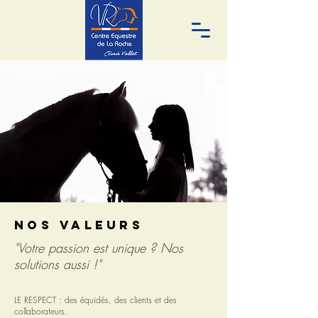
NOS VALEURS
"Votre passion est unique ? Nos
solutions aussi !"
LE RESPECT : des équidés, des clients et des
collaborateurs.