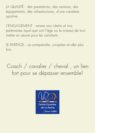
LA QUALITÉ : des prestations, des services, des
équipements, des infrastructures, d'une cavalerie
sportive.
L'ENGAGEMENT : envers nos clients et nos
partenaires (quel que soit l'âge ou le niveau) de tout
mettre en œuvre pour les satisfaire.
LE PARTAGE : se comprendre, coopérer et aller plus
loin.
Coach / cavalier / cheval , un lien
fort pour se dépasser ensemble!
CENTRE ÉQUESTRE DE LA ROCHE
La Roche
42680 Saint Marcellin en Forez